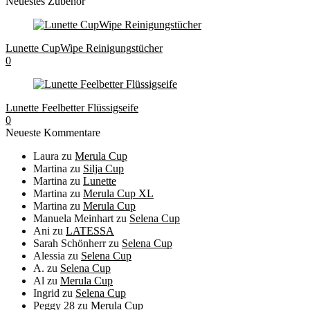
Neuestes Zubehör
Lunette CupWipe Reinigungstücher
0
Lunette Feelbetter Flüssigseife
0
Neueste Kommentare
Laura
zu
Merula Cup
Martina
zu
Silja Cup
Martina
zu
Lunette
Martina
zu
Merula Cup XL
Martina
zu
Merula Cup
Manuela Meinhart
zu
Selena Cup
Ani
zu
LATESSA
Sarah Schönherr
zu
Selena Cup
Alessia
zu
Selena Cup
A.
zu
Selena Cup
Al
zu
Merula Cup
Ingrid
zu
Selena Cup
Peggy 28
zu
Merula Cup