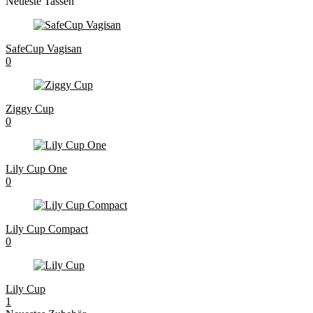
Neueste Tassen
SafeCup Vagisan
0
Ziggy Cup
0
Lily Cup One
0
Lily Cup Compact
0
Lily Cup
1