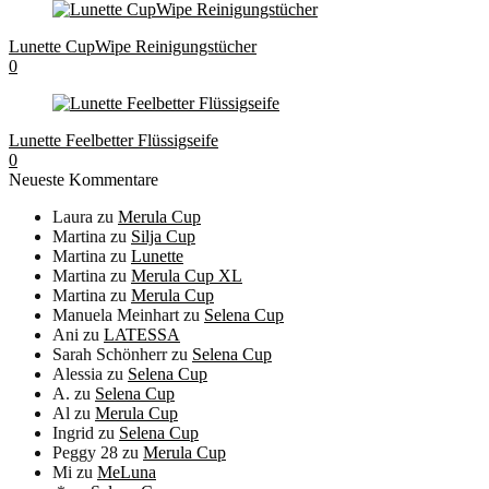
Lunette CupWipe Reinigungstücher
0
Lunette Feelbetter Flüssigseife
0
Neueste Kommentare
Laura
zu
Merula Cup
Martina
zu
Silja Cup
Martina
zu
Lunette
Martina
zu
Merula Cup XL
Martina
zu
Merula Cup
Manuela Meinhart
zu
Selena Cup
Ani
zu
LATESSA
Sarah Schönherr
zu
Selena Cup
Alessia
zu
Selena Cup
A.
zu
Selena Cup
Al
zu
Merula Cup
Ingrid
zu
Selena Cup
Peggy 28
zu
Merula Cup
Mi
zu
MeLuna