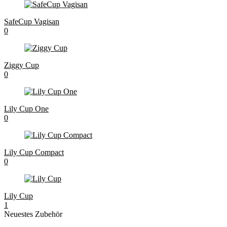
SafeCup Vagisan
0
Ziggy Cup
0
Lily Cup One
0
Lily Cup Compact
0
Lily Cup
1
Neuestes Zubehör