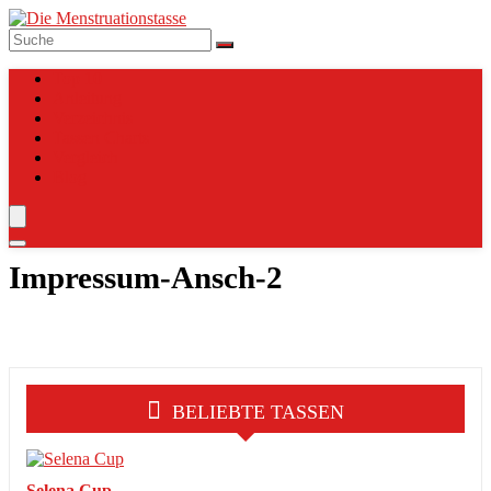
Top 10
Anleitung
Verzeichnis
Tassen Charts
Vergleich
Blog
Impressum-Ansch-2
BELIEBTE TASSEN
Selena Cup