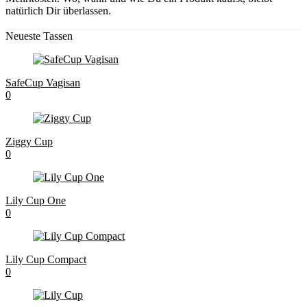
natürlich Dir überlassen.
Neueste Tassen
SafeCup Vagisan
0
Ziggy Cup
0
Lily Cup One
0
Lily Cup Compact
0