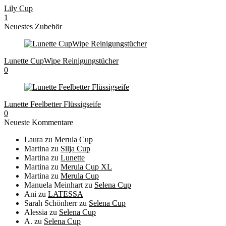
Lily Cup
1
Neuestes Zubehör
Lunette CupWipe Reinigungstücher
0
Lunette Feelbetter Flüssigseife
0
Neueste Kommentare
Laura
zu
Merula Cup
Martina
zu
Silja Cup
Martina
zu
Lunette
Martina
zu
Merula Cup XL
Martina
zu
Merula Cup
Manuela Meinhart
zu
Selena Cup
Ani
zu
LATESSA
Sarah Schönherr
zu
Selena Cup
Alessia
zu
Selena Cup
A.
zu
Selena Cup