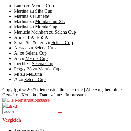
Laura
zu
Merula Cup
Martina
zu
Silja Cup
Martina
zu
Lunette
Martina
zu
Merula Cup XL
Martina
zu
Merula Cup
Manuela Meinhart
zu
Selena Cup
Ani
zu
LATESSA
Sarah Schönherr
zu
Selena Cup
Alessia
zu
Selena Cup
A.
zu
Selena Cup
Al
zu
Merula Cup
Ingrid
zu
Selena Cup
Peggy 28
zu
Merula Cup
Mi
zu
MeLuna
:*
zu
Selena Cup
Copyright © 2025 diemenstruationstasse.de | Alle Angaben ohne
Gewähr. |
Kontakt
|
Datenschutz
|
Impressum
Vergleich
Testergebnis (
0
)