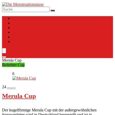
Top 10
Anleitung
Verzeichnis
Tassen Charts
Vergleich
Blog
Merula Cup
Beliebter Cup
6
24
Merula Cup
Der kugelförmige Merula Cup mit der außergewöhnlichen
Sprossenleiter wird in Deutschland hergestellt und ist in