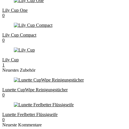
Lily Cup One
0
Lily Cup Compact
0
Lily Cup
1
Neuestes Zubehör
Lunette CupWipe Reinigungstücher
0
Lunette Feelbetter Flüssigseife
0
Neueste Kommentare