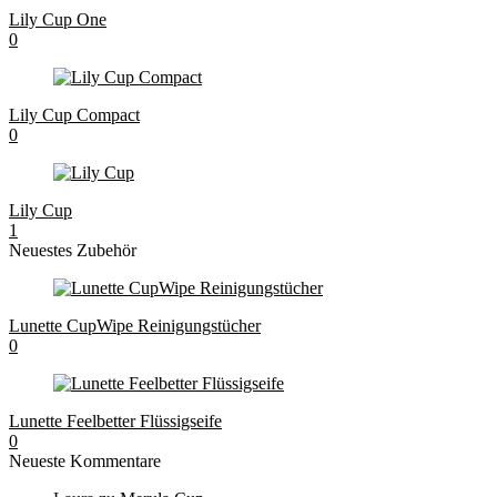
Lily Cup One
0
Lily Cup Compact
0
Lily Cup
1
Neuestes Zubehör
Lunette CupWipe Reinigungstücher
0
Lunette Feelbetter Flüssigseife
0
Neueste Kommentare