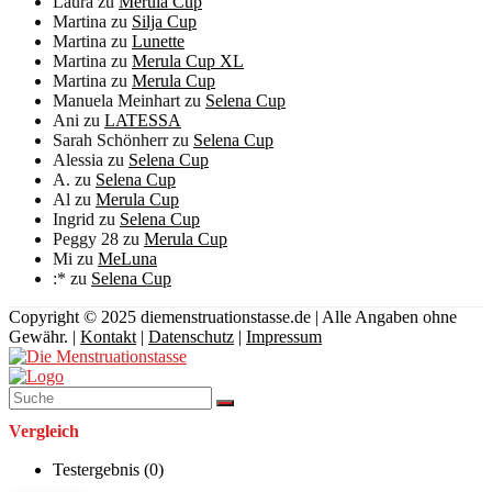
Laura
zu
Merula Cup
Martina
zu
Silja Cup
Martina
zu
Lunette
Martina
zu
Merula Cup XL
Martina
zu
Merula Cup
Manuela Meinhart
zu
Selena Cup
Ani
zu
LATESSA
Sarah Schönherr
zu
Selena Cup
Alessia
zu
Selena Cup
A.
zu
Selena Cup
Al
zu
Merula Cup
Ingrid
zu
Selena Cup
Peggy 28
zu
Merula Cup
Mi
zu
MeLuna
:*
zu
Selena Cup
Copyright © 2025 diemenstruationstasse.de | Alle Angaben ohne
Gewähr. |
Kontakt
|
Datenschutz
|
Impressum
Vergleich
Testergebnis (
0
)