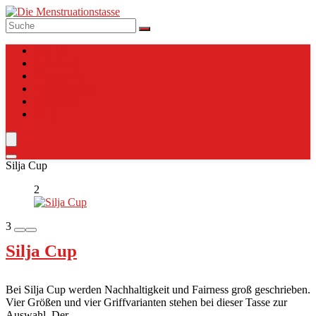
Top 10
Anleitung
Verzeichnis
Tassen Charts
Vergleich
Blog
Silja Cup
2
3
Silja Cup
Bei Silja Cup werden Nachhaltigkeit und Fairness groß geschrieben.
Vier Größen und vier Griffvarianten stehen bei dieser Tasse zur
Auswahl. Der ...