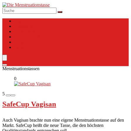
Top 10
Anleitung
Verzeichnis
Tassen Charts
Vergleich
Blog
Menstruationstassen
0
5
SafeCup Vagisan
Auch Vagisan brachte nun eine eigene Menstruationstasse auf den
Markt. SafeCup heißt die neue Tasse, die den höchsten
Qualitätsstandards entsprechen soll. ...