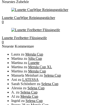
Neuestes Zubehör
Lunette CupWipe Reinigungstücher
0
Lunette Feelbetter Flüssigseife
0
Neueste Kommentare
Laura
zu
Merula Cup
Martina
zu
Silja Cup
Martina
zu
Lunette
Martina
zu
Merula Cup XL
Martina
zu
Merula Cup
Manuela Meinhart
zu
Selena Cup
Ani
zu
LATESSA
Sarah Schönherr
zu
Selena Cup
Alessia
zu
Selena Cup
A.
zu
Selena Cup
Al
zu
Merula Cup
Ingrid
zu
Selena Cup
Peggy 28
zu
Merula Cup