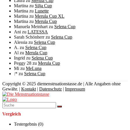
Laura
zu
Merula Cup
Martina
zu
Silja Cup
Martina
zu
Lunette
Martina
zu
Merula Cup XL
Martina
zu
Merula Cup
Manuela Meinhart
zu
Selena Cup
Ani
zu
LATESSA
Sarah Schönherr
zu
Selena Cup
Alessia
zu
Selena Cup
A.
zu
Selena Cup
Al
zu
Merula Cup
Ingrid
zu
Selena Cup
Peggy 28
zu
Merula Cup
Mi
zu
MeLuna
:*
zu
Selena Cup
Copyright © 2025 diemenstruationstasse.de | Alle Angaben ohne
Gewähr. |
Kontakt
|
Datenschutz
|
Impressum
Vergleich
Testergebnis (
0
)