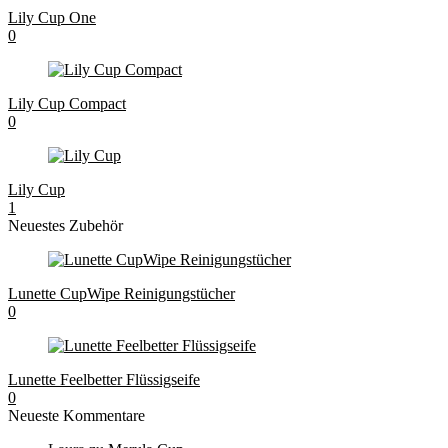
Lily Cup One
0
Lily Cup Compact
0
Lily Cup
1
Neuestes Zubehör
Lunette CupWipe Reinigungstücher
0
Lunette Feelbetter Flüssigseife
0
Neueste Kommentare