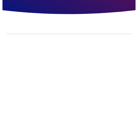
Menstruationstasse
Es gibt viele Bezeichnungen für die kleine
wiederverwendbare Silikon-Tasse, welche für immer mehr
Frauen DIE monatliche Begleiterin wird. Nicht nur aus