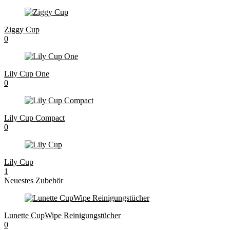
Ziggy Cup
0
Lily Cup One
0
Lily Cup Compact
0
Lily Cup
1
Neuestes Zubehör
Lunette CupWipe Reinigungstücher
0