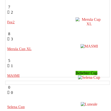
7
2
Fee2
8
3
Merula Cup XL
5
1
Beliebter Cup
MASMI
0
0
Selena Cup