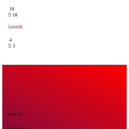
18
18
Luneale
4
3
AmyCup
AvaLoona