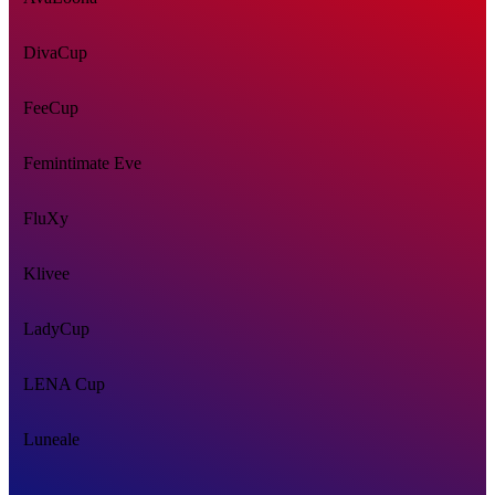
DivaCup
FeeCup
Femintimate Eve
FluXy
Klivee
LadyCup
LENA Cup
Luneale