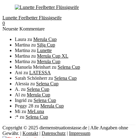
Lunette Feelbetter Flüssigseife
0
Neueste Kommentare
Laura
zu
Merula Cup
Martina
zu
Silja Cup
Martina
zu
Lunette
Martina
zu
Merula Cup XL
Martina
zu
Merula Cup
Manuela Meinhart
zu
Selena Cup
Ani
zu
LATESSA
Sarah Schönherr
zu
Selena Cup
Alessia
zu
Selena Cup
A.
zu
Selena Cup
Al
zu
Merula Cup
Ingrid
zu
Selena Cup
Peggy 28
zu
Merula Cup
Mi
zu
MeLuna
:*
zu
Selena Cup
Copyright © 2025 diemenstruationstasse.de | Alle Angaben ohne
Gewähr. |
Kontakt
|
Datenschutz
|
Impressum