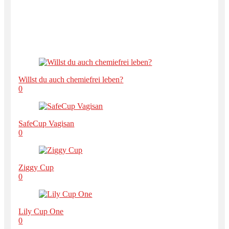
Willst du auch chemiefrei leben?
0
SafeCup Vagisan
0
Ziggy Cup
0
Lily Cup One
0