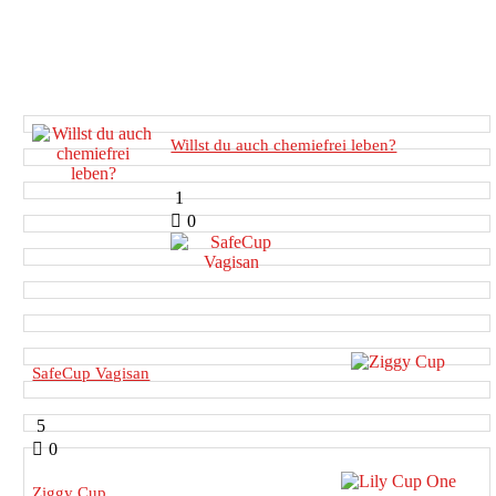
Willst du auch chemiefrei leben?
1
0
SafeCup Vagisan
5
0
Ziggy Cup