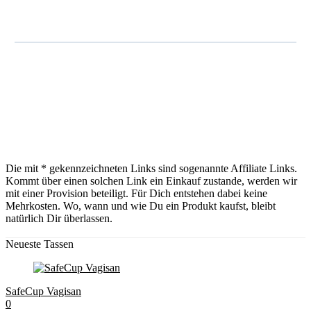
Menstruationsbecher
Dieses praktische Tässchen kann außerdem bis zu 10
Stunden im Körper bleiben… und sie macht alles mit! Du
kannst schwimmen gehen, Sport machen, Yoga – alles kein
Problem. Eine kleine Umgewöhnungszeit und du wirst
sehen…
Die mit * gekennzeichneten Links sind sogenannte Affiliate Links.
Kommt über einen solchen Link ein Einkauf zustande, werden wir
mit einer Provision beteiligt. Für Dich entstehen dabei keine
Mehrkosten. Wo, wann und wie Du ein Produkt kaufst, bleibt
natürlich Dir überlassen.
Neueste Tassen
SafeCup Vagisan
0