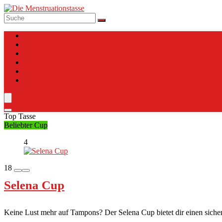
Top 10
Anleitung
Verzeichnis
Tassen Charts
Vergleich
Blog
Top Tasse
Beliebter Cup
4
18
Selena Cup
Keine Lust mehr auf Tampons? Der Selena Cup bietet dir einen sicher