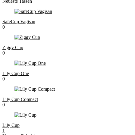
Neueste Tassen
SafeCup Vagisan
0
Ziggy Cup
0
Lily Cup One
0
Lily Cup Compact
0
Lily Cup
1