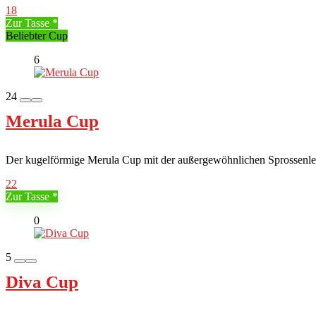
18
Zur Tasse
Beliebter Cup
6
24
Merula Cup
Der kugelförmige Merula Cup mit der außergewöhnlichen Sprossenleite
22
Zur Tasse
0
5
Diva Cup