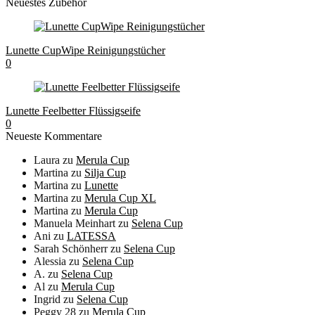
Neuestes Zubehör
Lunette CupWipe Reinigungstücher
0
Lunette Feelbetter Flüssigseife
0
Neueste Kommentare
Laura
zu
Merula Cup
Martina
zu
Silja Cup
Martina
zu
Lunette
Martina
zu
Merula Cup XL
Martina
zu
Merula Cup
Manuela Meinhart
zu
Selena Cup
Ani
zu
LATESSA
Sarah Schönherr
zu
Selena Cup
Alessia
zu
Selena Cup
A.
zu
Selena Cup
Al
zu
Merula Cup
Ingrid
zu
Selena Cup
Peggy 28
zu
Merula Cup