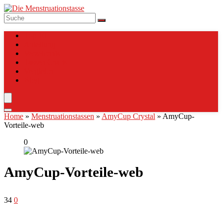
Top 10
Anleitung
Verzeichnis
Tassen Charts
Vergleich
Blog
Home
»
Menstruationstassen
»
AmyCup Crystal
»
AmyCup-
Vorteile-web
0
AmyCup-Vorteile-web
34
0