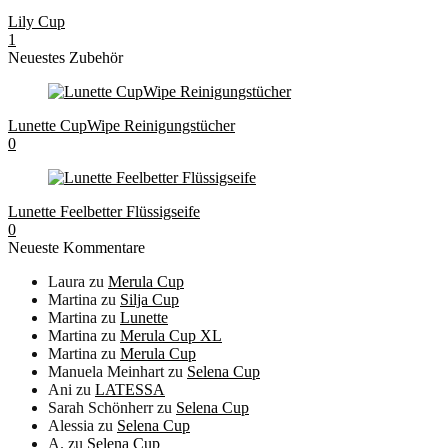
Lily Cup
1
Neuestes Zubehör
Lunette CupWipe Reinigungstücher
0
Lunette Feelbetter Flüssigseife
0
Neueste Kommentare
Laura
zu
Merula Cup
Martina
zu
Silja Cup
Martina
zu
Lunette
Martina
zu
Merula Cup XL
Martina
zu
Merula Cup
Manuela Meinhart
zu
Selena Cup
Ani
zu
LATESSA
Sarah Schönherr
zu
Selena Cup
Alessia
zu
Selena Cup
A.
zu
Selena Cup