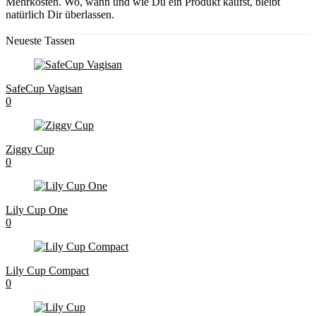
Mehrkosten. Wo, wann und wie Du ein Produkt kaufst, bleibt
natürlich Dir überlassen.
Neueste Tassen
SafeCup Vagisan
0
Ziggy Cup
0
Lily Cup One
0
Lily Cup Compact
0