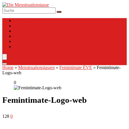
Top 10
Anleitung
Verzeichnis
Tassen Charts
Vergleich
Blog
Home
»
Menstruationstassen
»
Femintimate ÈVE
»
Femintimate-
Logo-web
0
Femintimate-Logo-web
128
0