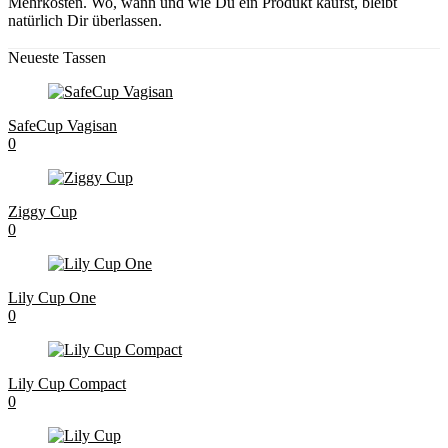
Mehrkosten. Wo, wann und wie Du ein Produkt kaufst, bleibt
natürlich Dir überlassen.
Neueste Tassen
SafeCup Vagisan
0
Ziggy Cup
0
Lily Cup One
0
Lily Cup Compact
0