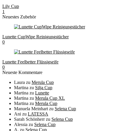
Lily Cup
1
Neuestes Zubehör
Lunette CupWipe Reinigungstücher
0
Lunette Feelbetter Flüssigseife
0
Neueste Kommentare
Laura
zu
Merula Cup
Martina
zu
Silja Cup
Martina
zu
Lunette
Martina
zu
Merula Cup XL
Martina
zu
Merula Cup
Manuela Meinhart
zu
Selena Cup
Ani
zu
LATESSA
Sarah Schönherr
zu
Selena Cup
Alessia
zu
Selena Cup
A.
zu
Selena Cup