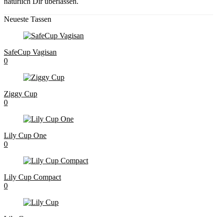
natürlich Dir überlassen.
Neueste Tassen
SafeCup Vagisan
0
Ziggy Cup
0
Lily Cup One
0
Lily Cup Compact
0