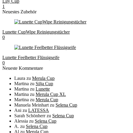
Lily Cup
1
Neuestes Zubehör
Lunette CupWipe Reinigungstücher
0
Lunette Feelbetter Flüssigseife
0
Neueste Kommentare
Laura
zu
Merula Cup
Martina
zu
Silja Cup
Martina
zu
Lunette
Martina
zu
Merula Cup XL
Martina
zu
Merula Cup
Manuela Meinhart
zu
Selena Cup
Ani
zu
LATESSA
Sarah Schönherr
zu
Selena Cup
Alessia
zu
Selena Cup
A.
zu
Selena Cup
Al
zu
Merula Cup