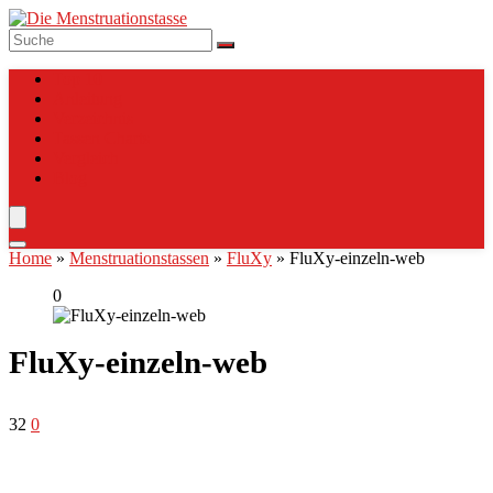
Top 10
Anleitung
Verzeichnis
Tassen Charts
Vergleich
Blog
Home
»
Menstruationstassen
»
FluXy
»
FluXy-einzeln-web
0
FluXy-einzeln-web
32
0