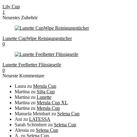
Lily Cup
1
Neuestes Zubehör
Lunette CupWipe Reinigungstücher
0
Lunette Feelbetter Flüssigseife
0
Neueste Kommentare
Laura
zu
Merula Cup
Martina
zu
Silja Cup
Martina
zu
Lunette
Martina
zu
Merula Cup XL
Martina
zu
Merula Cup
Manuela Meinhart
zu
Selena Cup
Ani
zu
LATESSA
Sarah Schönherr
zu
Selena Cup
Alessia
zu
Selena Cup
A.
zu
Selena Cup