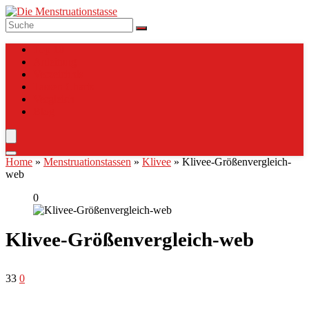
Top 10
Anleitung
Verzeichnis
Tassen Charts
Vergleich
Blog
Home
»
Menstruationstassen
»
Klivee
»
Klivee-Größenvergleich-
web
0
Klivee-Größenvergleich-web
33
0