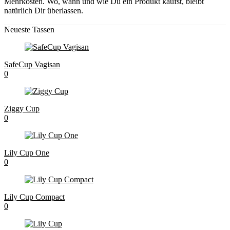
Mehrkosten. Wo, wann und wie Du ein Produkt kaufst, bleibt
natürlich Dir überlassen.
Neueste Tassen
SafeCup Vagisan
0
Ziggy Cup
0
Lily Cup One
0
Lily Cup Compact
0