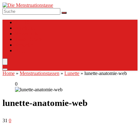
Top 10
Anleitung
Verzeichnis
Tassen Charts
Vergleich
Blog
Home
»
Menstruationstassen
»
Lunette
»
lunette-anatomie-web
0
lunette-anatomie-web
31
0