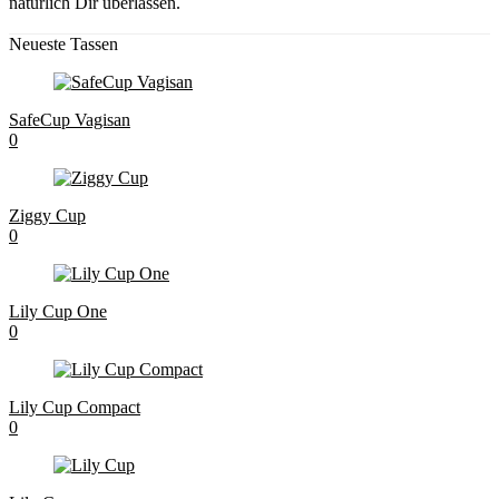
natürlich Dir überlassen.
Neueste Tassen
SafeCup Vagisan
0
Ziggy Cup
0
Lily Cup One
0
Lily Cup Compact
0