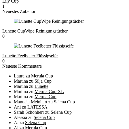
Lily Cup
1
Neuestes Zubehör
Lunette CupWipe Reinigungstücher
0
Lunette Feelbetter Flüssigseife
0
Neueste Kommentare
Laura
zu
Merula Cup
Martina
zu
Silja Cup
Martina
zu
Lunette
Martina
zu
Merula Cup XL
Martina
zu
Merula Cup
Manuela Meinhart
zu
Selena Cup
Ani
zu
LATESSA
Sarah Schönherr
zu
Selena Cup
Alessia
zu
Selena Cup
A.
zu
Selena Cup
Al
zu
Merula Cup