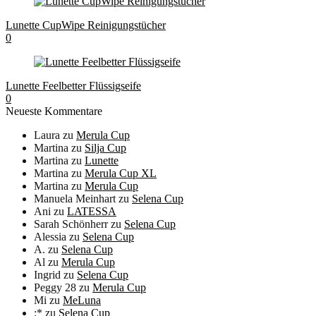
Lunette CupWipe Reinigungstücher
0
Lunette Feelbetter Flüssigseife
0
Neueste Kommentare
Laura
zu
Merula Cup
Martina
zu
Silja Cup
Martina
zu
Lunette
Martina
zu
Merula Cup XL
Martina
zu
Merula Cup
Manuela Meinhart
zu
Selena Cup
Ani
zu
LATESSA
Sarah Schönherr
zu
Selena Cup
Alessia
zu
Selena Cup
A.
zu
Selena Cup
Al
zu
Merula Cup
Ingrid
zu
Selena Cup
Peggy 28
zu
Merula Cup
Mi
zu
MeLuna
:*
zu
Selena Cup