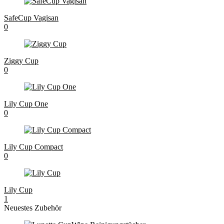
SafeCup Vagisan
0
Ziggy Cup
0
Lily Cup One
0
Lily Cup Compact
0
Lily Cup
1
Neuestes Zubehör