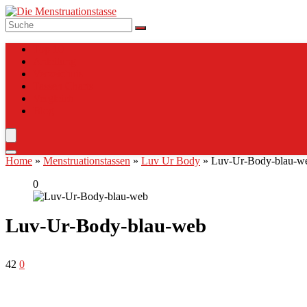
Top 10
Anleitung
Verzeichnis
Tassen Charts
Vergleich
Blog
Home
»
Menstruationstassen
»
Luv Ur Body
»
Luv-Ur-Body-blau-w
0
Luv-Ur-Body-blau-web
42
0