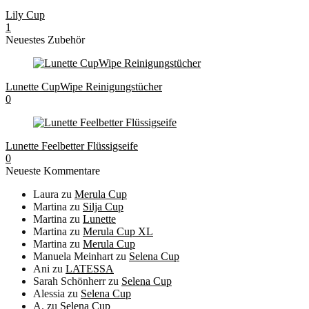
Lily Cup
1
Neuestes Zubehör
Lunette CupWipe Reinigungstücher
0
Lunette Feelbetter Flüssigseife
0
Neueste Kommentare
Laura
zu
Merula Cup
Martina
zu
Silja Cup
Martina
zu
Lunette
Martina
zu
Merula Cup XL
Martina
zu
Merula Cup
Manuela Meinhart
zu
Selena Cup
Ani
zu
LATESSA
Sarah Schönherr
zu
Selena Cup
Alessia
zu
Selena Cup
A.
zu
Selena Cup