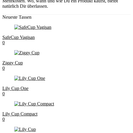
Mehrkosten. Wo, wann und wie Du ein Produkt kaufst, bleibt
natürlich Dir überlassen.
Neueste Tassen
SafeCup Vagisan
0
Ziggy Cup
0
Lily Cup One
0
Lily Cup Compact
0